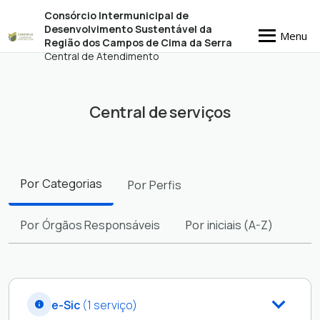
Consórcio Intermunicipal de
Desenvolvimento Sustentável da
Menu
Região dos Campos de Cima da Serra
Central de Atendimento
Central de serviços
Filtros
Por
Categorias
Por
Perfis
Por
Órgãos Responsáveis
Por
iniciais (A-Z)
e-Sic
(1 serviço)