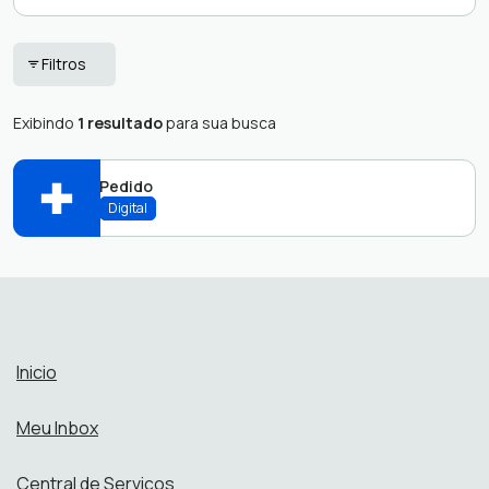
Fornecedores
Ouvidoria
Filtros
Municípios Consorciados
Protocolo Servidor
Exibindo
1 resultado
para sua busca
Órgãos Externos
Pedido
Digital
Abrir online > Via protocolo 1Doc
Perfis:
Inicio
Meu Inbox
Central de Serviços